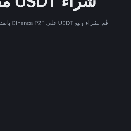
شراء USDT مقابل USD
قُم بشراء وبيع USDT على Binance P2P باستخدام العديد من طرق الدفع