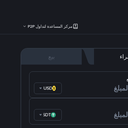
مركز المساعدة لتداول P2P
اء
بيع
USD
USDT