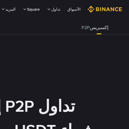
الأسواق
تداول
Square
المزيد
إكسبريس
P2P
تداول P2P إكسبريس