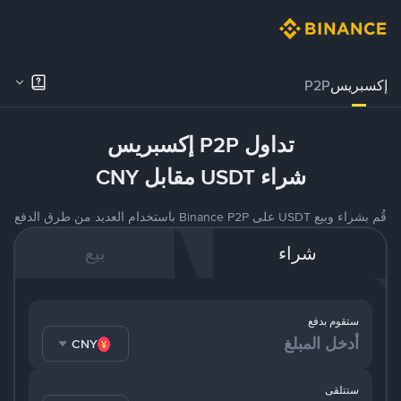
إكسبريس
P2P
تداول P2P إكسبريس
شراء USDT مقابل CNY
قُم بشراء وبيع USDT على Binance P2P باستخدام العديد من طرق الدفع
شراء
بيع
ستقوم بدفع
CNY
ستتلقى