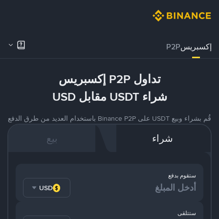
إكسبريس
P2P
تداول P2P إكسبريس
شراء USDT مقابل USD
قُم بشراء وبيع USDT على Binance P2P باستخدام العديد من طرق الدفع
شراء
بيع
ستقوم بدفع
USD
ستتلقى