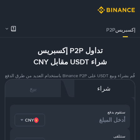
إكسبريس
P2P
تداول P2P إكسبريس
شراء USDT مقابل CNY
قُم بشراء وبيع USDT على Binance P2P باستخدام العديد من طرق الدفع
شراء
بيع
ستقوم بدفع
CNY
ستتلقى