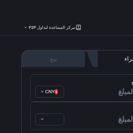
مركز المساعدة لتداول P2P
اء
بيع
CNY