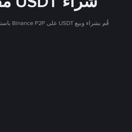
شراء USDT مقابل CNY
قُم بشراء وبيع USDT على Binance P2P باستخدام العديد من طرق الدفع