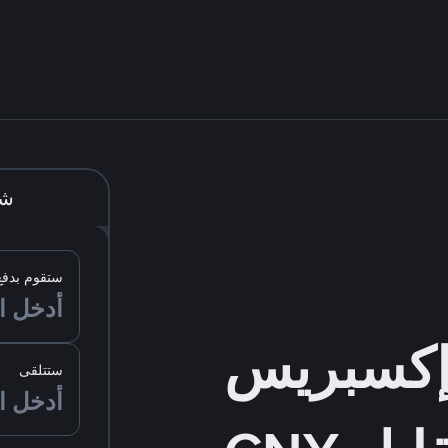
شر
ستقوم بدفع
ستتلقى