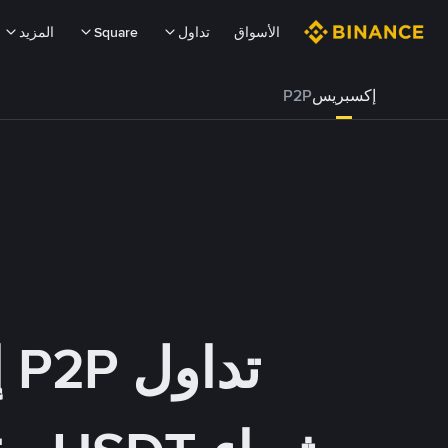
الأسواق
تداول
Square
المزيد
إكسبريس
P2P
تداول P2P إكسبريس