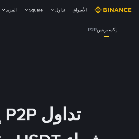
الأسواق
تداول
Square
المزيد
إكسبريس
P2P
تداول P2P إكسبريس