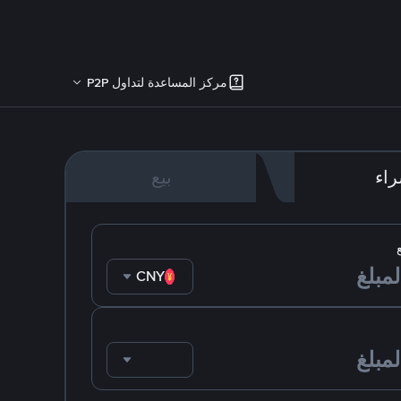
مركز المساعدة لتداول P2P
اء
بيع
CNY