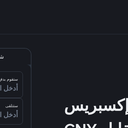
شر
ستقوم بدفع
ستتلقى