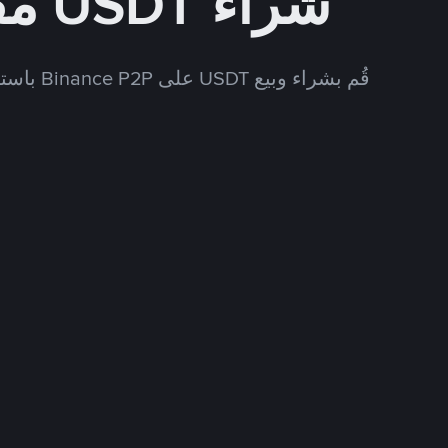
شراء USDT مقابل CNY
قُم بشراء وبيع USDT على Binance P2P باستخدام العديد من طرق الدفع