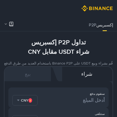
إكسبريس
P2P
تداول P2P إكسبريس
شراء USDT مقابل CNY
قُم بشراء وبيع USDT على Binance P2P باستخدام العديد من طرق الدفع
شراء
بيع
ستقوم بدفع
CNY
ستتلقى