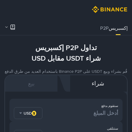
إكسبريس
P2P
تداول P2P إكسبريس
شراء USDT مقابل USD
قُم بشراء وبيع USDT على Binance P2P باستخدام العديد من طرق الدفع
شراء
بيع
ستقوم بدفع
USD
ستتلقى