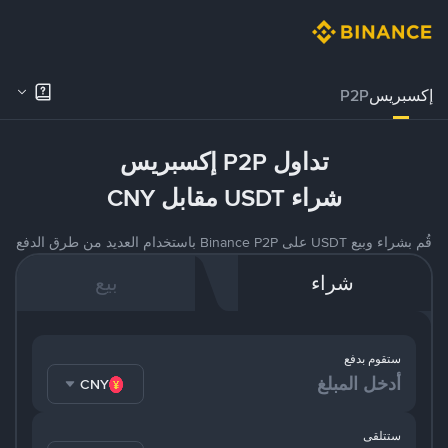
إكسبريس
P2P
تداول P2P إكسبريس
شراء USDT مقابل CNY
قُم بشراء وبيع USDT على Binance P2P باستخدام العديد من طرق الدفع
شراء
بيع
ستقوم بدفع
CNY
ستتلقى