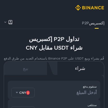
إكسبريس
P2P
تداول P2P إكسبريس
شراء USDT مقابل CNY
قُم بشراء وبيع USDT على Binance P2P باستخدام العديد من طرق الدفع
شراء
بيع
ستقوم بدفع
CNY
ستتلقى