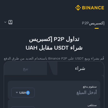
إكسبريس
P2P
تداول P2P إكسبريس
شراء USDT مقابل UAH
قُم بشراء وبيع USDT على Binance P2P باستخدام العديد من طرق الدفع
شراء
بيع
ستقوم بدفع
UAH
ستتلقى