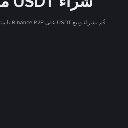
شراء USDT مقابل RSD
قُم بشراء وبيع USDT على Binance P2P باستخدام العديد من طرق الدفع