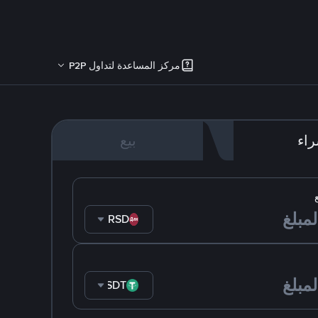
مركز المساعدة لتداول P2P
اء
بيع
RSD
USDT