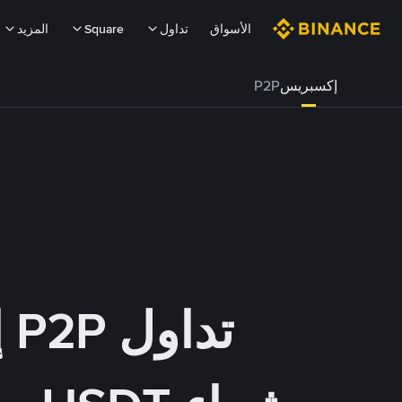
الأسواق
تداول
Square
المزيد
إكسبريس
P2P
تداول P2P إكسبريس