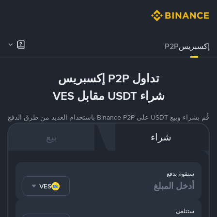
إكسبريس
P2P
تداول P2P إكسبريس
شراء USDT مقابل VES
قُم بشراء وبيع USDT على Binance P2P باستخدام العديد من طرق الدفع
شراء
بيع
ستقوم بدفع
VES
ستتلقى