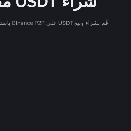
شراء USDT مقابل CNY
قُم بشراء وبيع USDT على Binance P2P باستخدام العديد من طرق الدفع