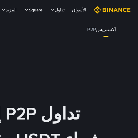
الأسواق
تداول
Square
المزيد
إكسبريس
P2P
تداول P2P إكسبريس