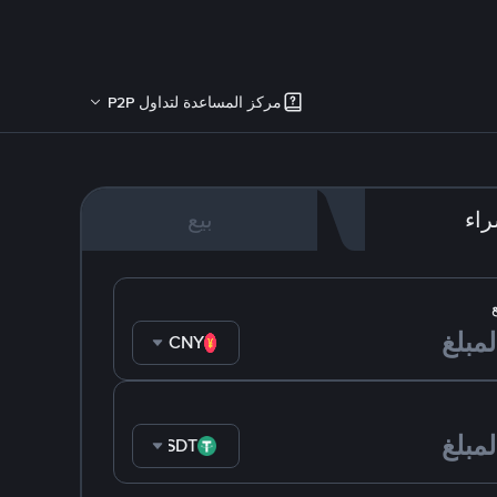
مركز المساعدة لتداول P2P
اء
بيع
CNY
USDT