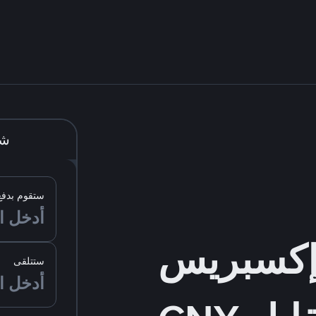
شر
ستقوم بدفع
ستتلقى