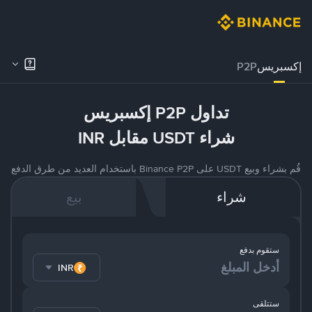
إكسبريس
P2P
تداول P2P إكسبريس
شراء USDT مقابل INR
قُم بشراء وبيع USDT على Binance P2P باستخدام العديد من طرق الدفع
شراء
بيع
ستقوم بدفع
INR
ستتلقى