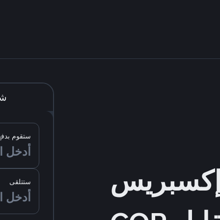
شر
ستقوم بدفع
ستتلقى