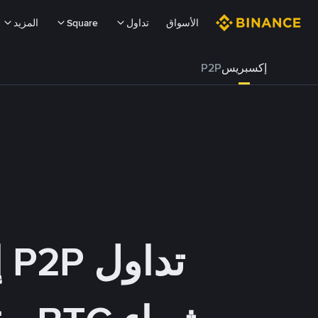
الأسواق
تداول
Square
المزيد
إكسبريس
P2P
تداول P2P إكسبريس