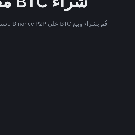
شراء BTC مقابل COP
قُم بشراء وبيع BTC على Binance P2P باستخدام العديد من طرق الدفع