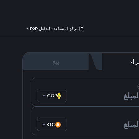
مركز المساعدة لتداول P2P
اء
بيع
COP
BTC