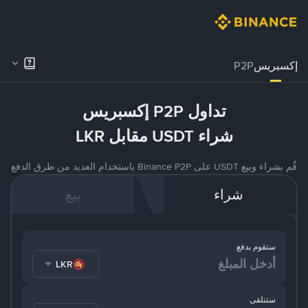
إكسبريس
P2P
تداول P2P إكسبريس
شراء USDT مقابل LKR
قُم بشراء وبيع USDT على Binance P2P باستخدام العديد من طرق الدفع
شراء
بيع
ستقوم بدفع
LKR
ستتلقى