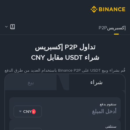
إكسبريس
P2P
تداول P2P إكسبريس
شراء USDT مقابل CNY
قُم بشراء وبيع USDT على Binance P2P باستخدام العديد من طرق الدفع
شراء
بيع
ستقوم بدفع
CNY
ستتلقى