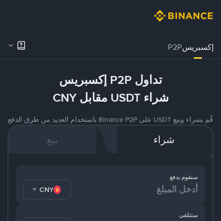
إكسبريس
P2P
تداول P2P إكسبريس
شراء USDT مقابل CNY
قُم بشراء وبيع USDT على Binance P2P باستخدام العديد من طرق الدفع
شراء
بيع
ستقوم بدفع
CNY
ستتلقى