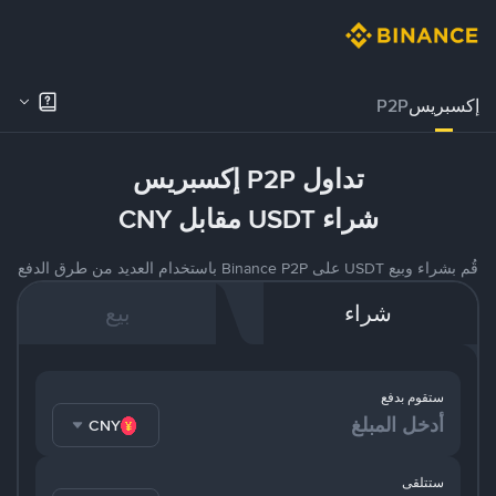
إكسبريس
P2P
تداول P2P إكسبريس
شراء USDT مقابل CNY
قُم بشراء وبيع USDT على Binance P2P باستخدام العديد من طرق الدفع
شراء
بيع
ستقوم بدفع
CNY
ستتلقى