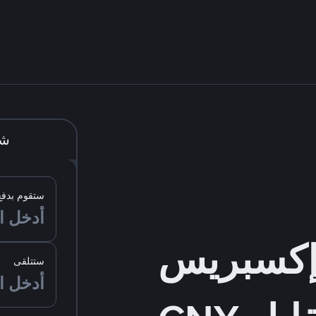
شر
ستقوم بدفع
ستتلقى