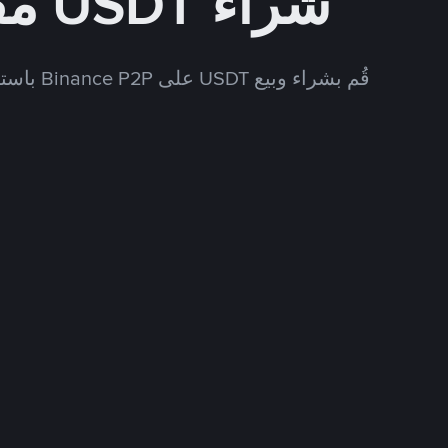
شراء USDT مقابل CNY
قُم بشراء وبيع USDT على Binance P2P باستخدام العديد من طرق الدفع