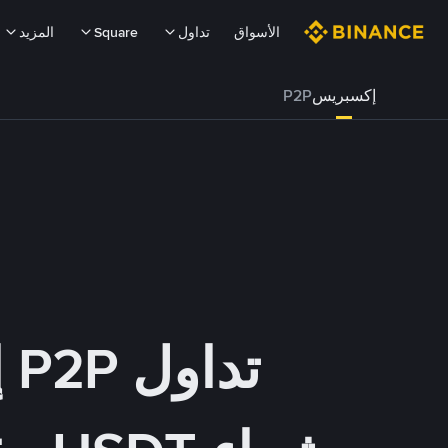
الأسواق
تداول
Square
المزيد
إكسبريس
P2P
تداول P2P إكسبريس