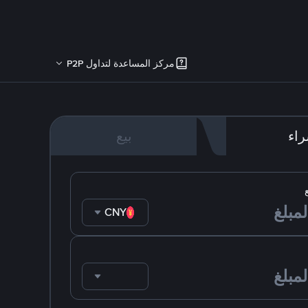
مركز المساعدة لتداول P2P
اء
بيع
CNY