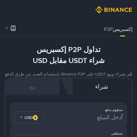
إكسبريس
P2P
تداول P2P إكسبريس
شراء USDT مقابل USD
قُم بشراء وبيع USDT على Binance P2P باستخدام العديد من طرق الدفع
شراء
بيع
ستقوم بدفع
USD
ستتلقى