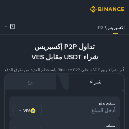
إكسبريس
P2P
تداول P2P إكسبريس
شراء USDT مقابل VES
قُم بشراء وبيع USDT على Binance P2P باستخدام العديد من طرق الدفع
شراء
بيع
ستقوم بدفع
VES
ستتلقى