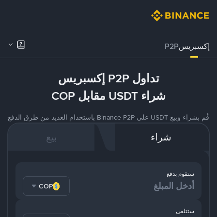
إكسبريس
P2P
تداول P2P إكسبريس
شراء USDT مقابل COP
قُم بشراء وبيع USDT على Binance P2P باستخدام العديد من طرق الدفع
شراء
بيع
ستقوم بدفع
COP
ستتلقى