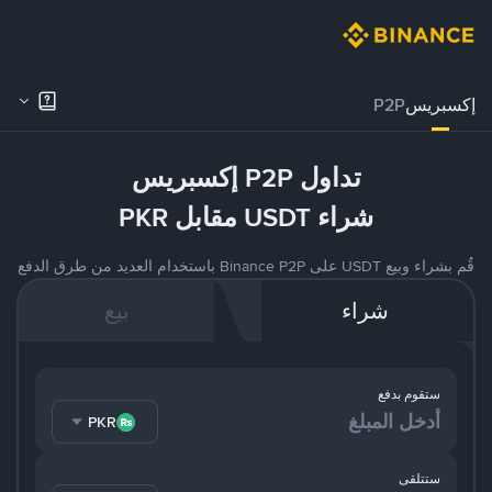
إكسبريس
P2P
تداول P2P إكسبريس
شراء USDT مقابل PKR
قُم بشراء وبيع USDT على Binance P2P باستخدام العديد من طرق الدفع
شراء
بيع
ستقوم بدفع
PKR
ستتلقى