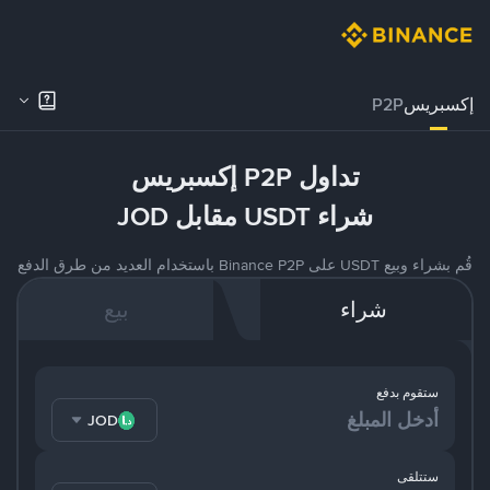
إكسبريس
P2P
تداول P2P إكسبريس
شراء USDT مقابل JOD
قُم بشراء وبيع USDT على Binance P2P باستخدام العديد من طرق الدفع
شراء
بيع
ستقوم بدفع
JOD
ستتلقى