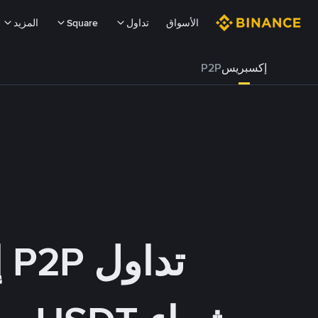
الأسواق
تداول
Square
المزيد
إكسبريس
P2P
تداول P2P إكسبريس