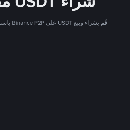
شراء USDT مقابل USD
قُم بشراء وبيع USDT على Binance P2P باستخدام العديد من طرق الدفع