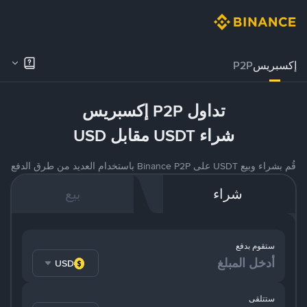
إكسبريس
P2P
تداول P2P إكسبريس
شراء USDT مقابل USD
قُم بشراء وبيع USDT على Binance P2P باستخدام العديد من طرق الدفع
شراء
بيع
ستقوم بدفع
USD
ستتلقى