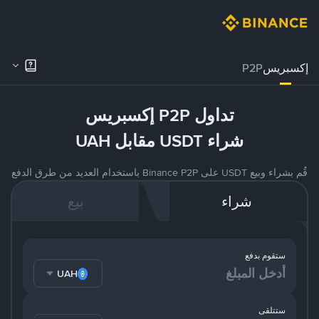
إكسبريس
P2P
تداول P2P إكسبريس
شراء USDT مقابل UAH
قُم بشراء وبيع USDT على Binance P2P باستخدام العديد من طرق الدفع
شراء
بيع
ستقوم بدفع
UAH
ستتلقى