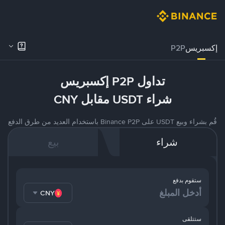
إكسبريس
P2P
تداول P2P إكسبريس
شراء USDT مقابل CNY
قُم بشراء وبيع USDT على Binance P2P باستخدام العديد من طرق الدفع
شراء
بيع
ستقوم بدفع
CNY
ستتلقى