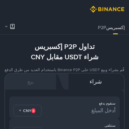
إكسبريس
P2P
تداول P2P إكسبريس
شراء USDT مقابل CNY
قُم بشراء وبيع USDT على Binance P2P باستخدام العديد من طرق الدفع
شراء
بيع
ستقوم بدفع
CNY
ستتلقى