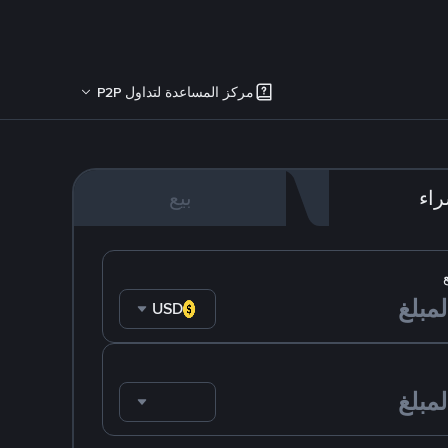
مركز المساعدة لتداول P2P
اء
بيع
USD