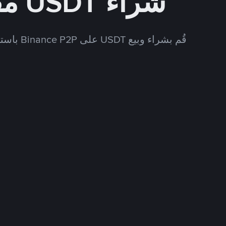
شراء USDT مقابل USD
قُم بشراء وبيع USDT على Binance P2P باستخدام العديد من طرق الدفع