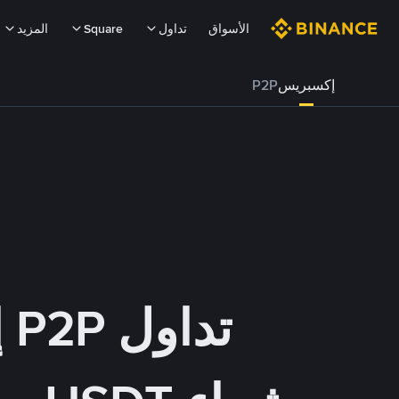
الأسواق
تداول
Square
المزيد
إكسبريس
P2P
تداول P2P إكسبريس