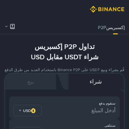
إكسبريس
P2P
تداول P2P إكسبريس
شراء USDT مقابل USD
قُم بشراء وبيع USDT على Binance P2P باستخدام العديد من طرق الدفع
شراء
بيع
ستقوم بدفع
USD
ستتلقى