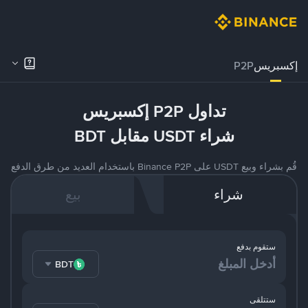
إكسبريس
P2P
تداول P2P إكسبريس
شراء USDT مقابل BDT
قُم بشراء وبيع USDT على Binance P2P باستخدام العديد من طرق الدفع
شراء
بيع
ستقوم بدفع
BDT
ستتلقى