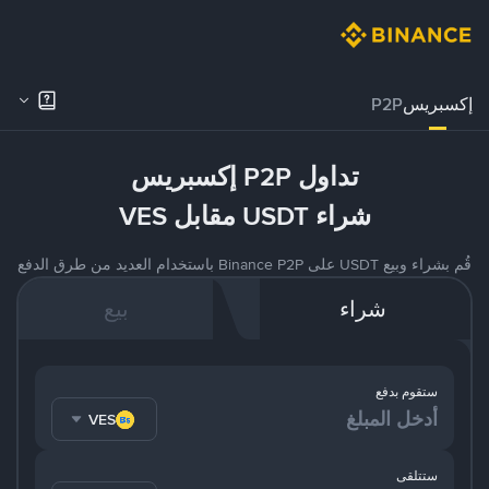
إكسبريس
P2P
تداول P2P إكسبريس
شراء USDT مقابل VES
قُم بشراء وبيع USDT على Binance P2P باستخدام العديد من طرق الدفع
شراء
بيع
ستقوم بدفع
VES
ستتلقى