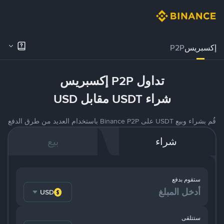
إكسبريس
P2P
تداول P2P إكسبريس
شراء USDT مقابل USD
قُم بشراء وبيع USDT على Binance P2P باستخدام العديد من طرق الدفع
شراء
بيع
ستقوم بدفع
USD
ستتلقى