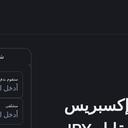
شر
ستقوم بدفع
ستتلقى