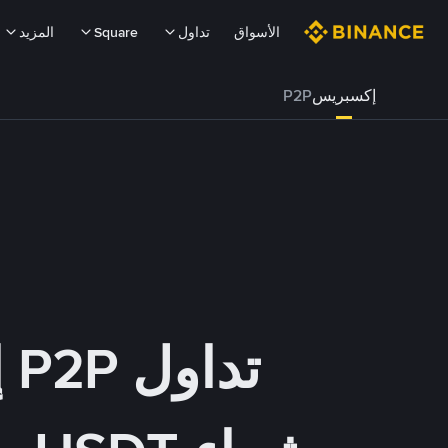
الأسواق
تداول
Square
المزيد
إكسبريس
P2P
تداول P2P إكسبريس