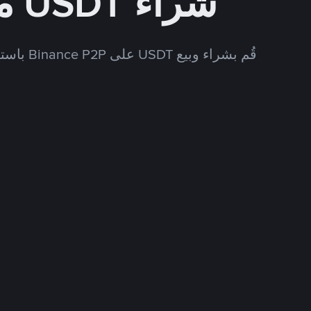
شراء USDT مقابل JPY
قُم بشراء وبيع USDT على Binance P2P باستخدام العديد من طرق الدفع