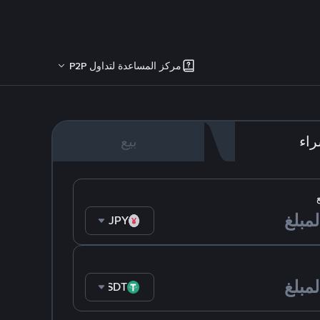
مركز المساعدة لتداول P2P
اء
بيع
JPY
USDT