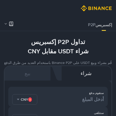
إكسبريس
P2P
تداول P2P إكسبريس
شراء USDT مقابل CNY
قُم بشراء وبيع USDT على Binance P2P باستخدام العديد من طرق الدفع
شراء
بيع
ستقوم بدفع
CNY
ستتلقى