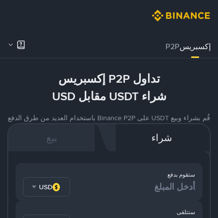
إكسبريس
P2P
تداول P2P إكسبريس
شراء USDT مقابل USD
قُم بشراء وبيع USDT على Binance P2P باستخدام العديد من طرق الدفع
شراء
بيع
ستقوم بدفع
USD
ستتلقى