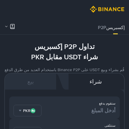
إكسبريس
P2P
تداول P2P إكسبريس
شراء USDT مقابل PKR
قُم بشراء وبيع USDT على Binance P2P باستخدام العديد من طرق الدفع
شراء
بيع
ستقوم بدفع
PKR
ستتلقى