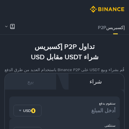
إكسبريس
P2P
تداول P2P إكسبريس
شراء USDT مقابل USD
قُم بشراء وبيع USDT على Binance P2P باستخدام العديد من طرق الدفع
شراء
بيع
ستقوم بدفع
USD
ستتلقى