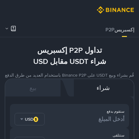
إكسبريس
P2P
تداول P2P إكسبريس
شراء USDT مقابل USD
قُم بشراء وبيع USDT على Binance P2P باستخدام العديد من طرق الدفع
شراء
بيع
ستقوم بدفع
USD
ستتلقى