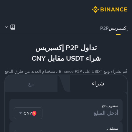
إكسبريس
P2P
تداول P2P إكسبريس
شراء USDT مقابل CNY
قُم بشراء وبيع USDT على Binance P2P باستخدام العديد من طرق الدفع
شراء
بيع
ستقوم بدفع
CNY
ستتلقى