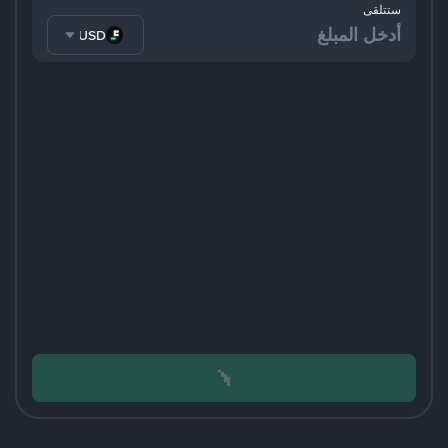
ستتلقى
FDUSD