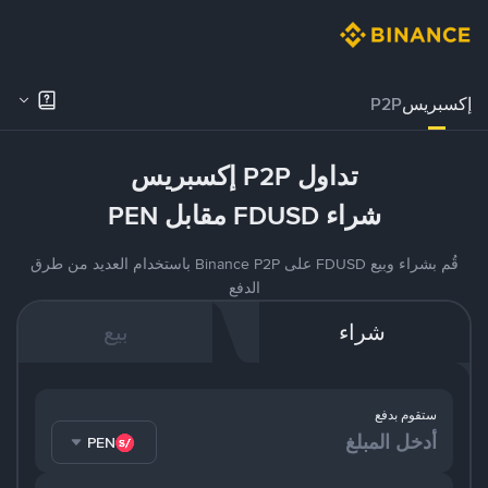
إكسبريس
P2P
تداول P2P إكسبريس
شراء FDUSD مقابل PEN
قُم بشراء وبيع FDUSD على Binance P2P باستخدام العديد من طرق
الدفع
شراء
بيع
ستقوم بدفع
PEN