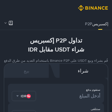
إكسبريس
P2P
تداول P2P إكسبريس
شراء USDT مقابل IDR
قُم بشراء وبيع USDT على Binance P2P باستخدام العديد من طرق الدفع
شراء
بيع
ستقوم بدفع
IDR
ستتلقى