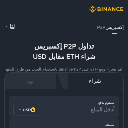
إكسبريس
P2P
تداول P2P إكسبريس
شراء ETH مقابل USD
قُم بشراء وبيع ETH على Binance P2P باستخدام العديد من طرق الدفع
شراء
بيع
ستقوم بدفع
USD
ستتلقى