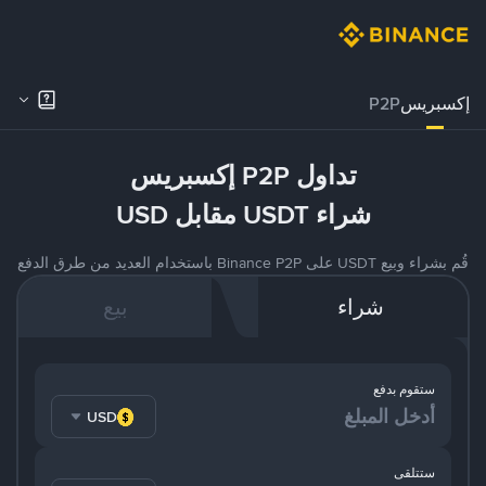
إكسبريس
P2P
تداول P2P إكسبريس
شراء USDT مقابل USD
قُم بشراء وبيع USDT على Binance P2P باستخدام العديد من طرق الدفع
شراء
بيع
ستقوم بدفع
USD
ستتلقى