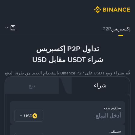
إكسبريس
P2P
تداول P2P إكسبريس
شراء USDT مقابل USD
قُم بشراء وبيع USDT على Binance P2P باستخدام العديد من طرق الدفع
شراء
بيع
ستقوم بدفع
USD
ستتلقى