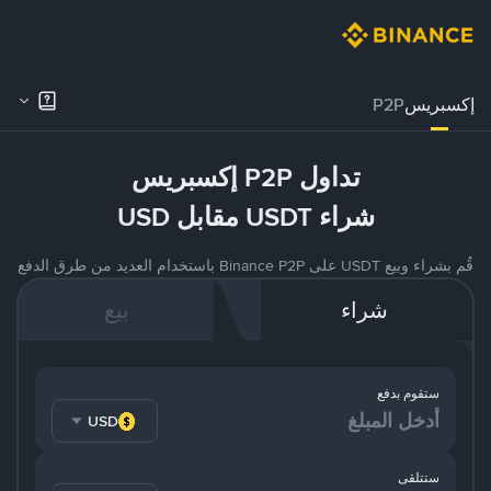
إكسبريس
P2P
تداول P2P إكسبريس
شراء USDT مقابل USD
قُم بشراء وبيع USDT على Binance P2P باستخدام العديد من طرق الدفع
شراء
بيع
ستقوم بدفع
USD
ستتلقى