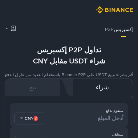
إكسبريس
P2P
تداول P2P إكسبريس
شراء USDT مقابل CNY
قُم بشراء وبيع USDT على Binance P2P باستخدام العديد من طرق الدفع
شراء
بيع
ستقوم بدفع
CNY
ستتلقى